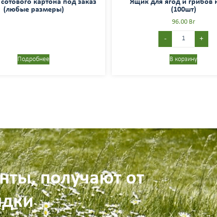
 сотового картона под заказ
Ящик для ягод и грибов н
(любые размеры)
(100шт)
96.00
Br
-
+
Подробнее
В корзину
нты, получают от
идки