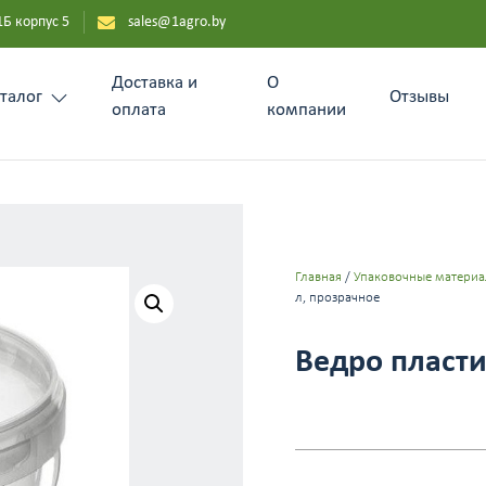
1Б корпус 5
sales@1agro.by
Доставка и
О
талог
Отзывы
оплата
компании
Главная
/
Упаковочные матери
л, прозрачное
Ведро пласти