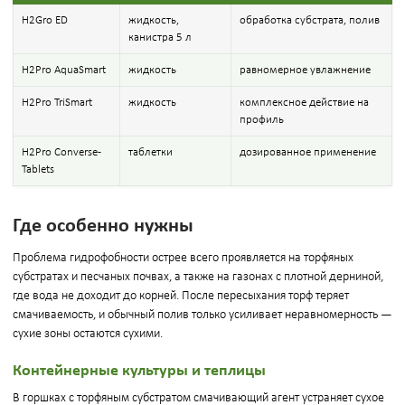
H2Gro ED
жидкость,
обработка субстрата, полив
канистра 5 л
H2Pro AquaSmart
жидкость
равномерное увлажнение
H2Pro TriSmart
жидкость
комплексное действие на
профиль
H2Pro Converse-
таблетки
дозированное применение
Tablets
Где особенно нужны
Проблема гидрофобности острее всего проявляется на торфяных
субстратах и песчаных почвах, а также на газонах с плотной дерниной,
где вода не доходит до корней. После пересыхания торф теряет
смачиваемость, и обычный полив только усиливает неравномерность —
сухие зоны остаются сухими.
Контейнерные культуры и теплицы
В горшках с торфяным субстратом смачивающий агент устраняет сухое