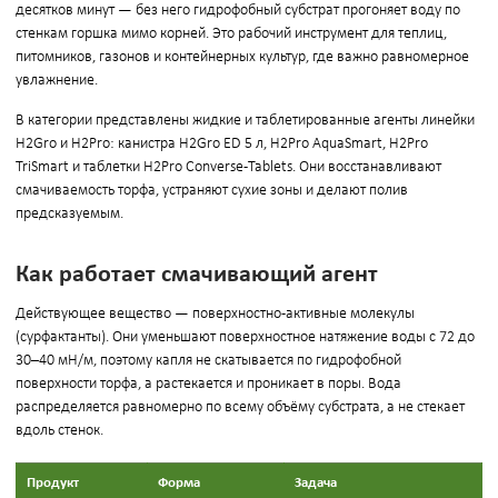
десятков минут — без него гидрофобный субстрат прогоняет воду по
стенкам горшка мимо корней. Это рабочий инструмент для теплиц,
питомников, газонов и контейнерных культур, где важно равномерное
увлажнение.
В категории представлены жидкие и таблетированные агенты линейки
H2Gro и H2Pro: канистра H2Gro ED 5 л, H2Pro AquaSmart, H2Pro
TriSmart и таблетки H2Pro Converse-Tablets. Они восстанавливают
смачиваемость торфа, устраняют сухие зоны и делают полив
предсказуемым.
Как работает смачивающий агент
Действующее вещество — поверхностно-активные молекулы
(сурфактанты). Они уменьшают поверхностное натяжение воды с 72 до
30–40 мН/м, поэтому капля не скатывается по гидрофобной
поверхности торфа, а растекается и проникает в поры. Вода
распределяется равномерно по всему объёму субстрата, а не стекает
вдоль стенок.
Продукт
Форма
Задача