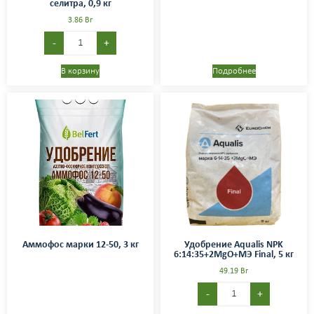
селитра, 0,9 кг
3.86
Br
-
+
В корзину
Подробнее
Аммофос марки 12-50, 3 кг
Удобрение Aqualis NPK
6:14:35+2МgO+МЭ Final, 5 кг
49.19
Br
-
+