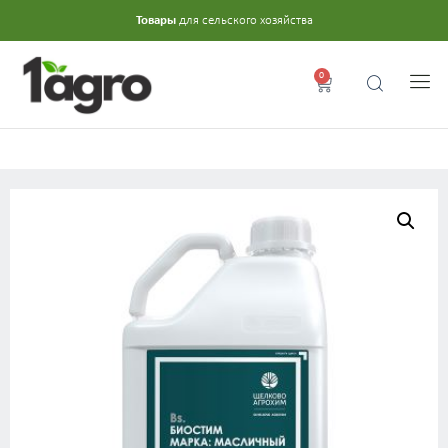
Товары
для сельского хозяйства
0