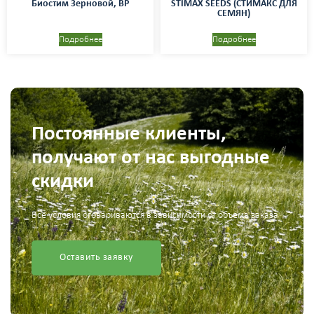
Биостим Зерновой, ВР
STIMAX SEEDS (СТИМАКС ДЛЯ
СЕМЯН)
Подробнее
Подробнее
Постоянные клиенты,
получают от нас выгодные
скидки
Все условия оговариваются в зависимости от объема заказа
Оставить заявку