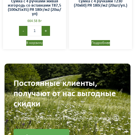
Сумка с 4 ручками живая
Сумка с 4 ручками T230
изгородь со вставками Т87,5
(70х60) РЯ 180г/м2 (20шт/уп.)
(100х25х35) РЯ 180г/м2 (20ш/
уп)
664.58
Br
-
+
В корзину
Подробнее
Постоянные клиенты,
получают от нас выгодные
скидки
Все условия оговариваются в зависимости от объема заказа