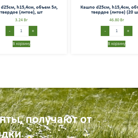
d25см, h15,4см, объем 5л,
Кашпо d25см, h15,4см, об
твердое (литое), шт
твердое (литое) (20 шт
3.24
Br
46.80
Br
-
+
-
+
В корзину
В корзину
нты, получают от
идки