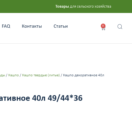
Товары
для сельского хозяйства
FAQ
Контакты
Статьи
0
ады
/
Кашпо
/
Кашпо твердые (литые)
/ Кашпо декоративное 40л
ативное 40л 49/44*36