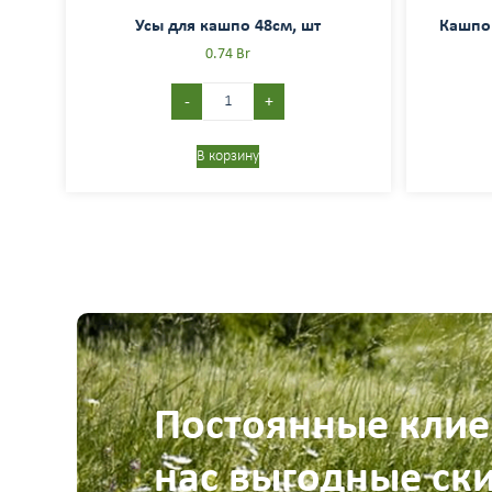
Усы для кашпо 48см, шт
Кашпо 
0.74
Br
-
+
В корзину
Постоянные клие
нас выгодные ск