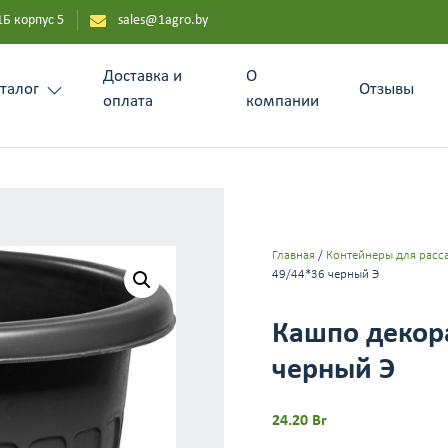
1Б корпус 5
sales@1agro.by
Доставка и
О
талог
Отзывы
оплата
компании
Главная
/
Контейнеры для расс
49/44*36 черный Э
Кашпо декор
черный Э
24.20
Br