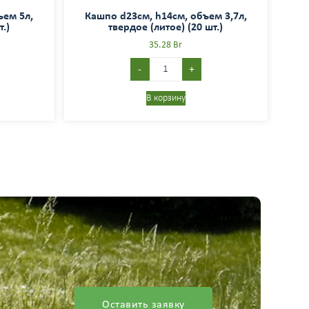
ъем 5л,
Кашпо d23см, h14см, объем 3,7л,
.)
твердое (литое) (20 шт.)
35.28
Br
-
+
В корзину
Оставить заявку