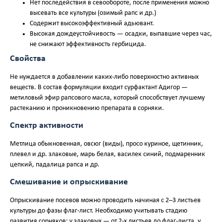
Нет последействия в севообороте, после применения можно
высевать все культуры (озимый рапс и др.)
Содержит высокоэффективный адьювант.
Высокая дождеустойчивость — осадки, выпавшие через час,
не снижают эффективность гербицида.
Свойства
Не нуждается в добавлении каких-либо поверхностно активных
веществ. В состав формуляции входит сурфактант Адигор —
метиловый эфир рапсового масла, который способствует лучшему
растеканию и проникновению препарата в сорняки.
Спектр активности
Метлица обыкновенная, овсюг (виды), просо куриное, щетинник,
плевел и др. злаковые, марь белая, василек синий, подмаренник
цепкий, падалица рапса и др.
Смешивание и опрыскивание
Опрыскивание посевов можно проводить начиная с 2–3 листьев
культуры до фазы флаг-лист. Необходимо учитывать стадию
развития сорняков: у злаковых — от 2-х листьев до флаг-листа, у