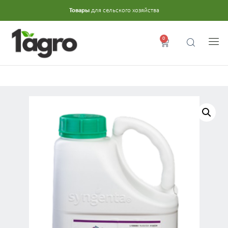
Товары
для сельского хозяйства
0