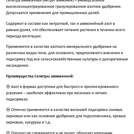
Селитра аммиачная (нитрат аммония) – универсальное
высококонцентрированное гранулированное азотное удобрение.
Допускается применение для промышленных целей.
Содержит в составе как нитратный, так и аммонийный азот в
равных долях, что обеспечивает питание растения в течении всего
периода вегетации.
Применяется в качестве азотного минерального удобрения на
различных видах почв, для основного, предпосевного внесения и
подкормку под все сельскохозяйственные культуры и декоративные
насаждения.
Преимущества Селитры аммиачной:
⦿ Азот в формах доступных для быстрого и пролонгированного
усвоения – наиболее эффективно при весенних и летних
подкормках.
⦿ Отлично применяется в качестве весенней подкормки озимых
зерновых или как основное удобрение для подсолнечника, яровых
зерновых, кукурузы и т.д.
⦿ Продукт не слеживается и не пылит, обладает хорошими