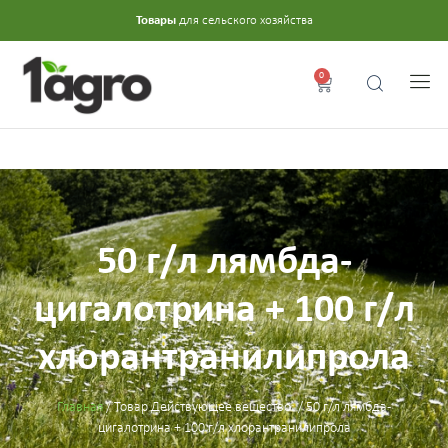
Товары
для сельского хозяйства
0
50 г/л лямбда-
цигалотрина + 100 г/л
хлорантранилипрола
Главная
/ Товар Действующее вещество: / 50 г/л лямбда-
цигалотрина + 100 г/л хлорантранилипрола